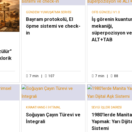
GÜNDEM YUMUŞATMA SERVISI
OFIS GÜNCELI V1.0
Bayram protokolü, El
İş görenin kuant
öpme sistemi ve check-
mekaniği,
in
süperpozisyon v
ALT+TAB
ülür”
klorik
7
min
107
7
min
88
KIRAATHANE-I İHTIMAL
SEVGI İŞLERI DAIRESI
Soğuyan Çayın Türevi ve
1980’lerde Manit
İntegrali
Yapmak: Yarı Dijit
Sistemi