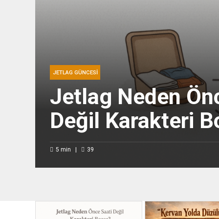
JETLAG GÜNCESI
Jetlag Neden Önc
Değil Karakteri B
5
min
39