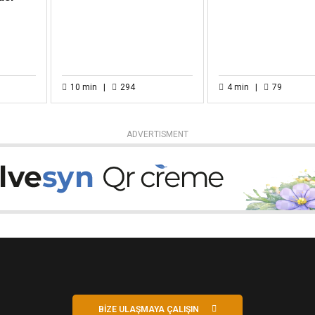
10
min
294
4
min
79
ADVERTISMENT
BİZE ULAŞMAYA ÇALIŞIN