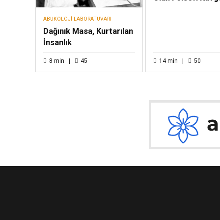
ABUKOLOJI LABORATUVARI
Dağınık Masa, Kurtarılan
İnsanlık
8
min
45
14
min
50