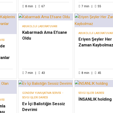
8
min
67
7
min
55
ABUKOLOJI LABORATUVARI
Kabarmadı Ama Efsane
ABUKOLOJI LABORATUVAR
Oldu
Eriyen Şeyler Her
ISI
Zaman Kaybolma
nde
anlar
7
min
43
8
min
45
GÜNDEM YUMUŞATMA SERVISI
SEVGI İŞLERI DAIRESI
SEVGI İŞLERI DAIRESI
İNSANLIK holding
ISI
Ev İçi Balistiğin Sessiz
nla
Devrimi
ası