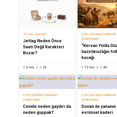
JETLAG GÜNCESI
İLERI GERI ARAŞTIRMALAR
DEPARTMANI
Jetlag Neden Önce
“Kervan Yolda Düz
Saati Değil Karakteri
hazırlıksızlığın fol
Bozar?
kucağı
5
min
39
13
min
49
İLERI GERI ARAŞTIRMALAR
İLERI GERI ARAŞTIRMALAR
DEPARTMANI
DEPARTMANI
Cemile neden gaydırı da
Donan ile yananın
neden guppak?
evrimsel kaderi