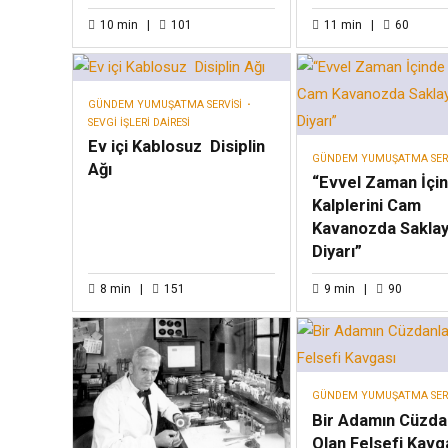
10
min
101
11
min
60
GÜNDEM YUMUŞATMA SERVISI
SEVGI İŞLERI DAIRESI
Ev içi Kablosuz Disiplin
GÜNDEM YUMUŞATMA SERV
Ağı
“Evvel Zaman İçi
Kalplerini Cam
Kavanozda Saklay
Diyarı”
8
min
151
9
min
90
GÜNDEM YUMUŞATMA SERV
Bir Adamın Cüzda
Olan Felsefi Kavg